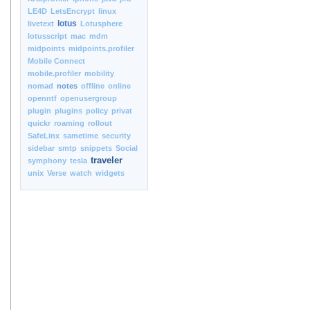
LE4D
LetsEncrypt
linux
lotus
livetext
Lotusphere
lotusscript
mac
mdm
midpoints
midpoints.profiler
Mobile Connect
mobile.profiler
mobility
nomad
notes
offline
online
openntf
openusergroup
plugin
plugins
policy
privat
quickr
roaming
rollout
SafeLinx
sametime
security
sidebar
smtp
snippets
Social
traveler
symphony
tesla
unix
Verse
watch
widgets