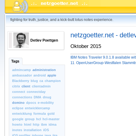
fighting for truth, justice, and a kick-butt lotus notes experience.
netzgoetter.net - detle
Detlev Poettgen
Oktober 2015
IBM Notes Traveler 9.0.1.8 available 
Tags
11. OpenUserGroup-Westfalen Stammtis
admincamp
administration
ambassador
android
apple
Blackberry
blug
ca
champion
citrix
client
clientadmin
connect
connectday
connections
DMA
dnug
domino
dpocs
e-mobility
eclipse
entwicklercamp
entwicklung
formula
gold
google
group
hcl
hcl-master
howto
html
http
ibm
idma
inotes
installation
iOS
iOS.profiler
iphone
java
jira