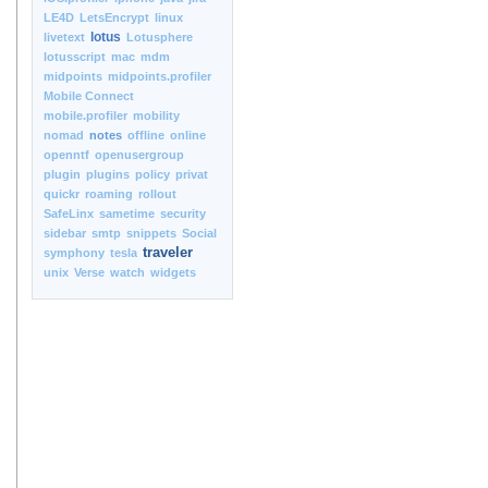
LE4D
LetsEncrypt
linux
lotus
livetext
Lotusphere
lotusscript
mac
mdm
midpoints
midpoints.profiler
Mobile Connect
mobile.profiler
mobility
nomad
notes
offline
online
openntf
openusergroup
plugin
plugins
policy
privat
quickr
roaming
rollout
SafeLinx
sametime
security
sidebar
smtp
snippets
Social
traveler
symphony
tesla
unix
Verse
watch
widgets