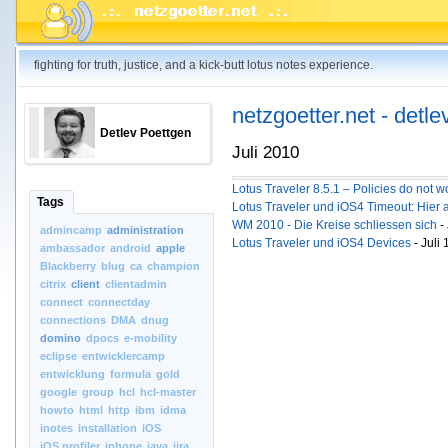
fighting for truth, justice, and a kick-butt lotus notes experience.
netzgoetter.net - detle
Detlev Poettgen
Juli 2010
Lotus Traveler 8.5.1 – Policies do not
Tags
Lotus Traveler und iOS4 Timeout: Hier a
WM 2010 - Die Kreise schliessen sich
-
admincamp
administration
Lotus Traveler und iOS4 Devices
- Juli
ambassador
android
apple
Blackberry
blug
ca
champion
citrix
client
clientadmin
connect
connectday
connections
DMA
dnug
domino
dpocs
e-mobility
eclipse
entwicklercamp
entwicklung
formula
gold
google
group
hcl
hcl-master
howto
html
http
ibm
idma
inotes
installation
iOS
iOS.profiler
iphone
java
jira