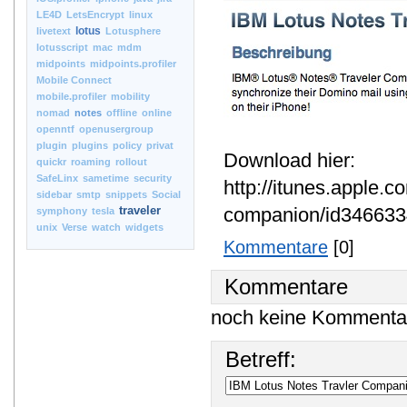
LE4D
LetsEncrypt
linux
lotus
livetext
Lotusphere
lotusscript
mac
mdm
midpoints
midpoints.profiler
Mobile Connect
mobile.profiler
mobility
nomad
notes
offline
online
openntf
openusergroup
plugin
plugins
policy
privat
Download hier:
quickr
roaming
rollout
SafeLinx
sametime
security
http://itunes.apple.c
sidebar
smtp
snippets
Social
traveler
companion/id34663
symphony
tesla
unix
Verse
watch
widgets
Kommentare
[0]
Kommentare
noch keine Kommenta
Betreff: