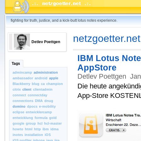
fighting for truth, justice, and a kick-butt lotus notes experience.
netzgoetter.net
Detlev Poettgen
IBM Lotus Note
Tags
AppStore
admincamp
administration
Detlev Poettgen
Jan
ambassador
android
apple
Blackberry
blug
ca
champion
Die heute angekündig
citrix
client
clientadmin
App-Store KOSTENL
connect
connectday
connections
DMA
dnug
domino
dpocs
e-mobility
eclipse
entwicklercamp
entwicklung
formula
gold
google
group
hcl
hcl-master
howto
html
http
ibm
idma
inotes
installation
iOS
iOS.profiler
iphone
java
jira