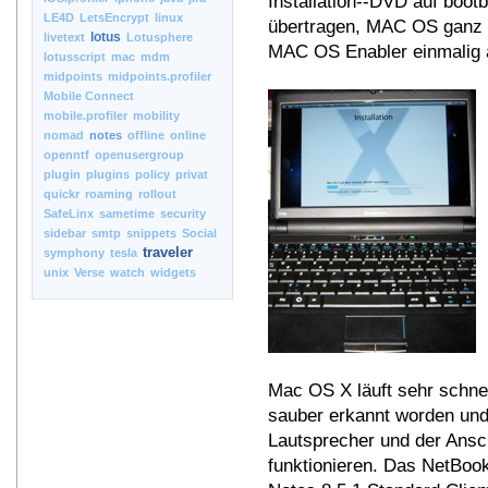
Installation--DVD auf boo
LE4D
LetsEncrypt
linux
übertragen, MAC OS ganz n
lotus
livetext
Lotusphere
MAC OS Enabler einmalig a
lotusscript
mac
mdm
midpoints
midpoints.profiler
Mobile Connect
mobile.profiler
mobility
nomad
notes
offline
online
openntf
openusergroup
plugin
plugins
policy
privat
quickr
roaming
rollout
SafeLinx
sametime
security
sidebar
smtp
snippets
Social
traveler
symphony
tesla
unix
Verse
watch
widgets
Mac OS X läuft sehr schnel
sauber erkannt worden und 
Lautsprecher und der Ansc
funktionieren. Das NetBook 