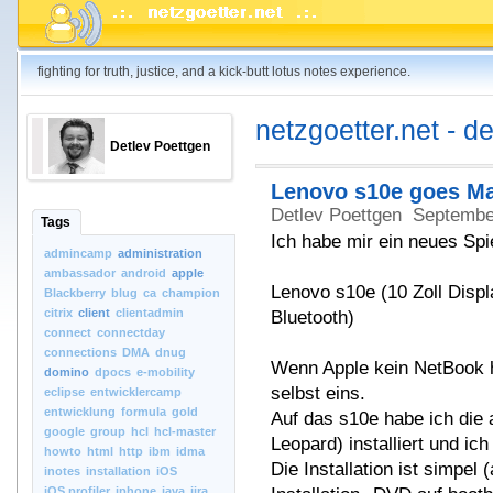
fighting for truth, justice, and a kick-butt lotus notes experience.
netzgoetter.net - d
Detlev Poettgen
Lenovo s10e goes M
Detlev Poettgen
Septembe
Tags
Ich habe mir ein neues Spi
admincamp
administration
ambassador
android
apple
Lenovo s10e (10 Zoll Dis
Blackberry
blug
ca
champion
citrix
client
clientadmin
Bluetooth)
connect
connectday
connections
DMA
dnug
Wenn Apple kein NetBook h
domino
dpocs
e-mobility
selbst eins.
eclipse
entwicklercamp
entwicklung
formula
gold
Auf das s10e habe ich die
google
group
hcl
hcl-master
Leopard) installiert und ic
howto
html
http
ibm
idma
Die Installation ist simpel
inotes
installation
iOS
iOS.profiler
iphone
java
jira