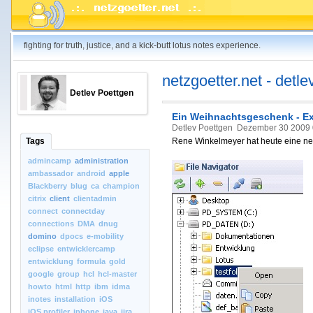
fighting for truth, justice, and a kick-butt lotus notes experience.
netzgoetter.net - detle
Detlev Poettgen
Ein Weihnachtsgeschenk - Ex
Detlev Poettgen
Dezember 30 2009 
Tags
Rene Winkelmeyer hat heute eine neu
admincamp
administration
ambassador
android
apple
Blackberry
blug
ca
champion
citrix
client
clientadmin
connect
connectday
connections
DMA
dnug
domino
dpocs
e-mobility
eclipse
entwicklercamp
entwicklung
formula
gold
google
group
hcl
hcl-master
howto
html
http
ibm
idma
inotes
installation
iOS
iOS.profiler
iphone
java
jira