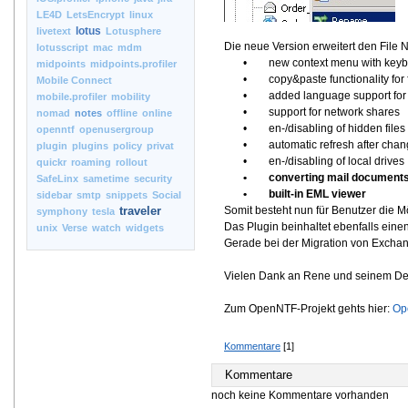
LE4D
LetsEncrypt
linux
lotus
livetext
Lotusphere
Die neue Version erweitert den File 
lotusscript
mac
mdm
• new context menu with keyboa
midpoints
midpoints.profiler
• copy&paste functionality for fi
Mobile Connect
• added language support for d
mobile.profiler
mobility
• support for network shares
nomad
notes
offline
online
• en-/disabling of hidden files
openntf
openusergroup
• automatic refresh after changing 
plugin
plugins
policy
privat
• en-/disabling of local drives
quickr
roaming
rollout
• converting mail documents t
SafeLinx
sametime
security
• built-in EML viewer
sidebar
smtp
snippets
Social
traveler
Somit besteht nun für Benutzer die M
symphony
tesla
Das Plugin beinhaltet ebenfalls eine
unix
Verse
watch
widgets
Gerade bei der Migration von Exchang
Vielen Dank an Rene und seinem D
Zum OpenNTF-Projekt gehts hier:
Op
Kommentare
[1]
Kommentare
noch keine Kommentare vorhanden