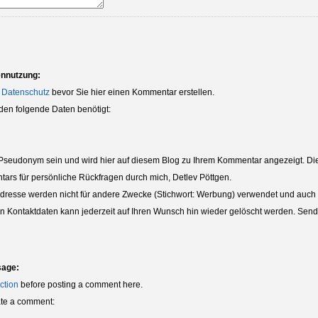
ennutzung:
 Datenschutz
bevor Sie hier einen Kommentar erstellen.
den folgende Daten benötigt:
eudonym sein und wird hier auf diesem Blog zu Ihrem Kommentar angezeigt. Die 
tars für persönliche Rückfragen durch mich, Detlev Pöttgen.
dresse werden nicht für andere Zwecke (Stichwort: Werbung) verwendet und auch nic
ten Kontaktdaten kann jederzeit auf Ihren Wunsch hin wieder gelöscht werden. Sende
sage:
ction
before posting a comment here.
eate a comment: