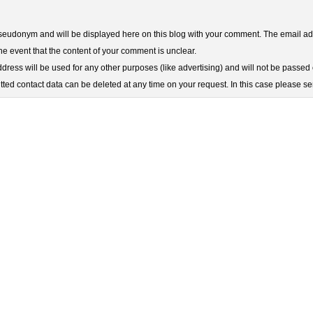
udonym and will be displayed here on this blog with your comment. The email add
he event that the content of your comment is unclear.
ress will be used for any other purposes (like advertising) and will not be passed o
ted contact data can be deleted at any time on your request. In this case please s