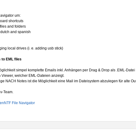
Navigator um:
rd shortcuts
les and folders
utch and spanish
local drives (i. e. adding usb stick)
o EML files
öglichkeit simpel komplette Emails inkl. Anhängen per Drag & Drop als .EML-Datei
n Viewer, welcher EML-Dateien anzeigt.
e NACH Notes ist die Möglichkeit eine Mail im Dateisystem abzulegen für alte Out
ev-Team.
enNTF File Navigator