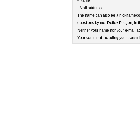
- Name
- Mail address
The name can also be a nickname/pse
questions by me, Detlev Pöttgen, in t
Neither your name nor your e-mail add
Your comment including your transmit