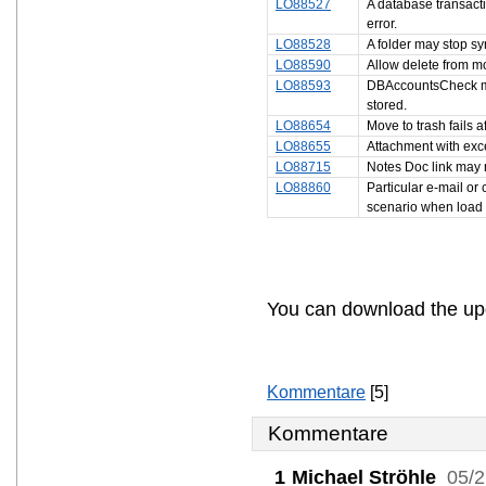
LO88527
A database transactio
error.
LO88528
A folder may stop syn
LO88590
Allow delete from m
LO88593
DBAccountsCheck may
stored.
LO88654
Move to trash fails 
LO88655
Attachment with exce
LO88715
Notes Doc link may 
LO88860
Particular e-mail or
scenario when load 
You can download the up
Kommentare
[5]
Kommentare
1
Michael Ströhle
05/2