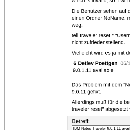
which is invalid, so it w
Die Benutzer sehen auf 
einen Ordner NoName, m
weg.
tell traveler reset * "Us
nicht zufriedenstellend.
Vielleicht wird es ja mit 
6
Detlev Poettgen
06/
9.0.1.11 available
Das Problem mit dem "No
9.0.11 gefixt.
Allerdings muß für die bet
traveler reset" abgesetzt
Betreff: