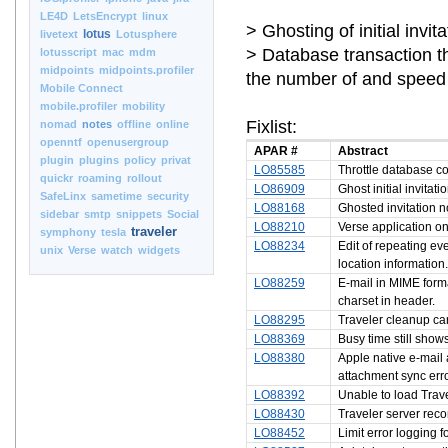
LE4D
LetsEncrypt
linux
> Ghosting of initial invi
lotus
livetext
Lotusphere
> Database transaction thr
lotusscript
mac
mdm
midpoints
midpoints.profiler
the number of and speed 
Mobile Connect
mobile.profiler
mobility
Fixlist:
nomad
notes
offline
online
openntf
openusergroup
APAR #
Abstract
plugin
plugins
policy
privat
LO85585
Throttle database c
quickr
roaming
rollout
LO86909
Ghost initial invitat
SafeLinx
sametime
security
LO88168
Ghosted invitation 
sidebar
smtp
snippets
Social
LO88210
Verse application on
traveler
symphony
tesla
LO88234
Edit of repeating ev
unix
Verse
watch
widgets
location information.
LO88259
E-mail in MIME form
charset in header.
LO88295
Traveler cleanup ca
LO88369
Busy time still shows
LO88380
Apple native e-mail
attachment sync erro
LO88392
Unable to load Trav
LO88430
Traveler server recor
LO88452
Limit error logging 