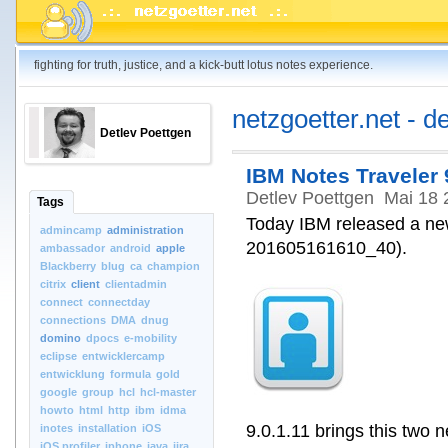
fighting for truth, justice, and a kick-butt lotus notes experience.
netzgoetter.net - d
Detlev Poettgen
IBM Notes Traveler 9
Detlev Poettgen
Mai 18 
Tags
Today IBM released a new 
admincamp
administration
201605161610_40).
ambassador
android
apple
Blackberry
blug
ca
champion
citrix
client
clientadmin
connect
connectday
connections
DMA
dnug
domino
dpocs
e-mobility
eclipse
entwicklercamp
entwicklung
formula
gold
google
group
hcl
hcl-master
howto
html
http
ibm
idma
9.0.1.11 brings this two 
inotes
installation
iOS
iOS.profiler
iphone
java
jira